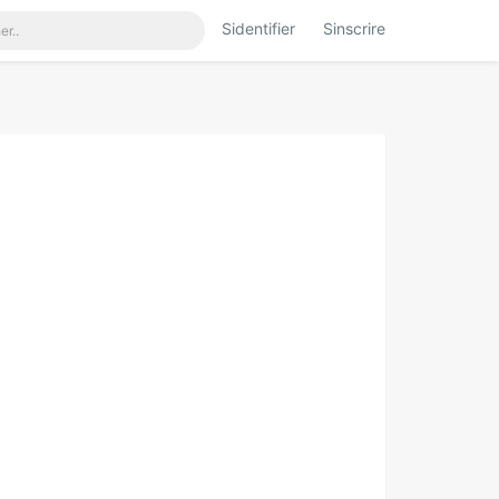
Sidentifier
Sinscrire
iner.html
on line
117